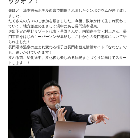
ックオフ！
先ほど、湯本観光ホテル西京で開催されましたシンポジウムが終了致し
ました。
たくさんの方々のご参加を頂きました。今後、数年かけて生まれ変わっ
ていく、地方創生のまさしく渦中にある長門湯本温泉。
進出予定の星野リゾート代表・星野さんや、内閣参事官・村上さん、長
門市長をはじめキーパーソンが集結し、これからの長門湯本について語
られました！
長門湯本温泉の生まれ変わる様子は長門市観光情報サイト「ななび」で
も、追いかけていきます！
変わる前、変化途中、変化後も楽しめる観光まちづくりに向けてスター
トします！！