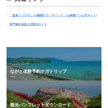
・
「温泉とコラボした9種類のランチパック」(山崎製パン公式サイト)
・
長門湯本温泉公式観光サイト
ながと体験予約
ナガトリップ
観光パンフレット
ダウンロード