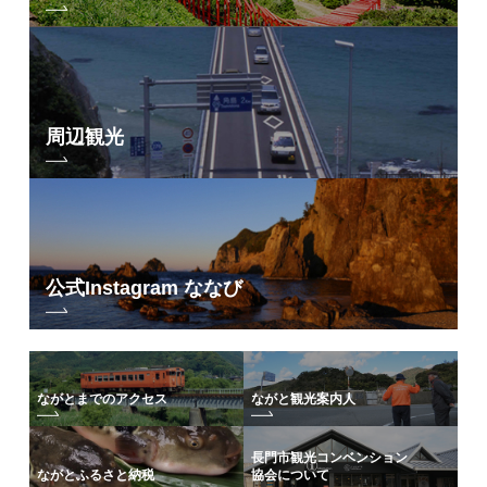
周辺観光
公式Instagram ななび
ながとまでのアクセス
ながと観光案内人
長門市観光コンベンション
協会について
ながとふるさと納税