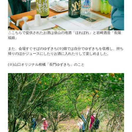
△こちらで提供されたお酒は俵山の地酒「ほれぼれ」と岩崎酒造「長陽
福娘」
また、会場すぐそばのゆずきち(※)畑では自分でゆずきちを収穫し、持ち
帰りのほかジュースにしたりお酒に入れたりして楽しめました。
(※)山口オリジナル柑橘「長門ゆずきち」のこと