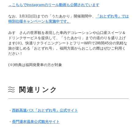
→こちらでInstagramのリール動画も公開されています
なお、3月3日(日)までの「うたあかり」開催期間中、
「おとずれ号」では
特別仕様キャンペーンも実施中です。
みすゞさんの世界観を表現した車内デコレーションや山口産スイーツ＆
ドリンクサービスを提供して、「うたあかり」までの道のりを盛り上げ
ます(※)。快適リクライニングシートとフリーWiFiで2時間45分の気軽な
旅が楽しめる「おとずれ号」。福岡方面からおこしの際はぜひご利用く
ださい！
(※)特典は福岡発乗車の方が対象
関連リンク
・
西鉄高速バス「おとずれ号」公式サイト
・
長門湯本温泉公式観光サイト