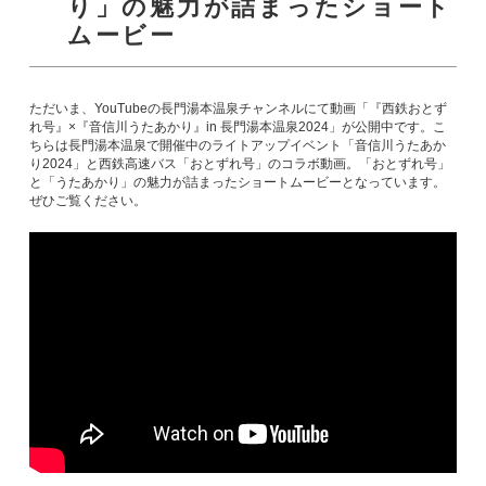
り」の魅力が詰まったショート
ムービー
ただいま、YouTubeの長門湯本温泉チャンネルにて動画「『西鉄おとず
れ号』×『音信川うたあかり』in 長門湯本温泉2024」が公開中です。こ
ちらは長門湯本温泉で開催中のライトアップイベント「音信川うたあか
り2024」と西鉄高速バス「おとずれ号」のコラボ動画。「おとずれ号」
と「うたあかり」の魅力が詰まったショートムービーとなっています。
ぜひご覧ください。