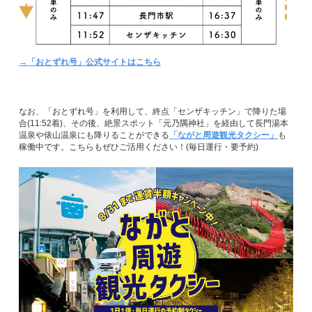
→「おとずれ号」公式サイトはこちら
なお、「おとずれ号」を利用して、終点「センザキッチン」で降りた場
合(11:52着)、その後、絶景スポット「元乃隅神社」を経由して長門湯本
温泉や俵山温泉にも降りることができる
「ながと周遊観光タクシー」
も
稼働中です。こちらもぜひご活用ください！(毎日運行・要予約)