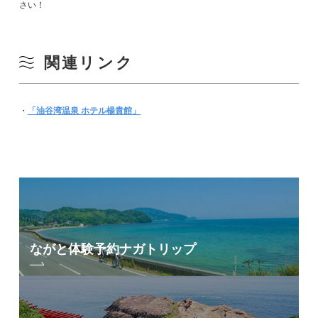
さい！
関連リンク
・
「油谷湾温泉 ホテル楊貴館」
ながと体験予約
ナガトリップ