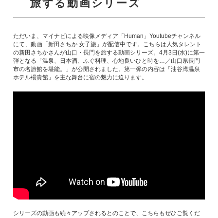
旅する動画シリーズ
ただいま、マイナビによる映像メディア「Human」Youtubeチャンネル
にて、動画「新田さちか 女子旅」が配信中です。こちらは人気タレント
の新田さちかさんが山口・長門を旅する動画シリーズ。4月3日(水)に第一
弾となる「温泉、日本酒、ふぐ料理、心地良いひと時を…／山口県長門
市の名旅館を堪能。」が公開されました。第一弾の内容は「油谷湾温泉
ホテル楊貴館」を主な舞台に宿の魅力に迫ります。
シリーズの動画も続々アップされるとのことで、こちらもぜひご覧くだ