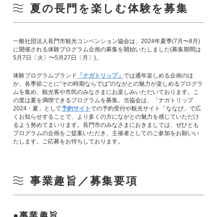
夏の長門を楽しむ体験を募集
一般社団法人長門市観光コンベンション協会は、2024年夏季(7月〜8月)
に開催される体験プログラム企画の募集を開始いたしました(募集期間は
5月7日〔火〕〜5月27日〔月〕)。
体験プログラムブランド
「ナガトリップ」
では通年楽しめる企画のほ
か、各季節ごとに“その時期ならでは”のながとの魅力が楽しめるプログラ
ムを集め、観光客や市民のみなさまにお楽しみいただいております。こ
の度は夏を満喫できるプログラムを募集。当協会は、「ナガトリップ
2024・夏」として
予約サイト
での予約受付や観光サイト「ななび」で広
くお知らせすることで、より多くの方にながとの魅力を感じていただけ
るよう努めてまいります。長門市のみなさまにおきましては、ぜひとも
プログラムの企画をご提案いただき、主催者としてのご参加をお願いい
たします。ご応募をお待ちしております。
事業趣旨／募集要項
事業趣旨