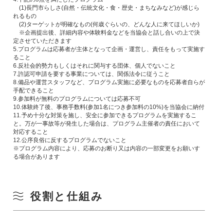
(1)長門市らしさ(自然・伝統文化・食・歴史・まちなみなど)が感じら
れるもの
(2)ターゲットが明確なもの(何歳ぐらいの、どんな人に来てほしいか)
※企画提出後、詳細内容や体験料金などを当協会と話し合いの上で決
定させていただきます
5.プログラムは応募者が主体となって企画・運営し、責任をもって実施す
ること
6.反社会的勢力もしくはそれに関与する団体、個人でないこと
7.許認可申請を要する事業については、関係法令に従うこと
8.備品や運営スタッフなど、プログラム実施に必要なものを応募者自らが
手配できること
9.参加料が無料のプログラムについては応募不可
10.体験終了後、事務手数料(参加1名につき参加料の10%)を当協会に納付
11.予め十分な対策を施し、安全に参加できるプログラムを実施するこ
と。万が一事故等が発生した場合は、プログラム主催者の責任において
対応すること
12.公序良俗に反するプログラムでないこと
※プログラム内容により、応募のお断り又は内容の一部変更をお願いす
る場合があります
役割と仕組み