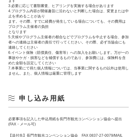
ます
3.必要に応じて書類審査、ヒアリングを実施する場合があります
4.プログラム内容が開催趣旨に沿わないと判断した場合は、変更または中
止を求めることがあり
ます。その際、すでに経費が発生している場合についても、その費用は
プログラム主催者の負担
となります
5.天候やプログラム主催者の都合などでプログラムを中止する場合、参加
者への連絡は主催者の責任で行ってください。その際、必ず当協会にも
連絡してください
6.イベント保険（賠償責任、傷害等）への加入をお願いします。万が一の
事故やケガ・損害などを補償するものであり、参加費には、保険料を含
めた金額を設定してください
7.本事業にて得た個人情報については、当事業に関するもの以外は使用し
ません。また、個人情報は厳重に管理します
申し込み用紙
必要事項を記入した申込用紙を長門市観光コンベンション協会へ提出
(FAX・メール可)
【送付先】長門市観光コンベンション協会 FAX 0837-27-0079/MAIL