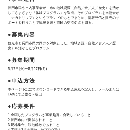
長門市民や市内事業者が、市の地域資源（自然／食／人／歴史）を活か
してさまざまな「体験プログラム」を造成。そのプログラムを当協会が
「ナガトリップ」というブランドのもとでまとめ、情報発信と販売のサ
ポートを行うことで観光振興と市民の交流促進を図る。
募集内容
観光客と長門市民の両方を対象とした、地域資源（自然／食／人／歴
史）を活かしたプログラム
募集期間
5月7日(火)〜5月27日(月)
申込方法
本ページ下記にてダウンロードできる申込用紙を記入し、メールまたは
FAXにて当協会へ提出
応募要件
1.企画したプログラムが事業趣旨に合致していること
2.長門市内で開催されること
3.現地集合、現地解散であること
4.下記の3点を満たしたプログラム