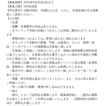
【募集期間】2024年9月25日(水)まで
【募集人数】100名程度
【申込条件】活動日現在、10歳以上の方。ただし、15歳未満の方は保護
者とご参加ください。
【その他】
〇共通
・報酬・交通費等の支給はありません
・ボランティア内容の詳細につきましては別途ご案内させていただき
ます
・業務内容につきましてはご希望に添えない場合もあります
・ボランティア活動中の映像・写真・記録等の、テレビ・新聞・雑
誌・インターネットへの掲載権は主催者に属します
・主催者にて保険に一括加入いたします。保険の適用範囲は契約内容
に基づくものとし、主催者の指示を遵守しなかった場合や不適切と判断
された場合には、適用することができません
・申込時に記載いただいた個人情報は本イベントに係る業務（名簿登
録、保険加入、案内文の発送等）以外には使用いたしません
・動きやすい服装（ズボン）と歩きやすい靴（スニーカー等）でご参
加ください
・寒暖・雨天対策は各自で行ってください。また、タオル等も各自で
ご準備ください
・同一人物での複数・重複の申し込みはできません
〇個人
・後日、スタッフ説明会を開催します。募集締切後に、ご案内の書類
をお送りしますので、ご出席をお願いいたします。（活動内容の説明の
ほか、資料をお渡しします。）