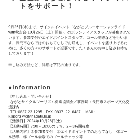
トをサポート！
9月25日(水)まで、サイクルイベント「ながとブルーオーシャンライド
with秋吉台(10月26日〔土〕開催)」のボランティアスタッフが募集されて
います。参加受付やエイドポイントスタッフ、ゴール誘導などを行いま
す。長門市ならではのおもてなしでお迎えし、イベントを盛り上げるた
めに、多くの方々のサポートが必要です。たくさんのお申し込みお待ち
しております！
申し込み方法など、詳細は下記の通りです。
information
【申し込み・問い合わせ】
ながとサイクルツーリズム促進協議会／事務局：長門市スポーツ文化交
流課内
TEL:0837-23-1295 FAX :0837- 22- 6487 MAIL:
k.sports@city.nagato.lg.jp
【活動日】2024年10月26日(土)
【活動時間】7:00～18:00のうち、2～3時間程度
【活動内容】①参加者受付 ②エイドポイントでのおもてなし ③ゴー
ル誘導 ④ゴール会場でのゴールチェック等