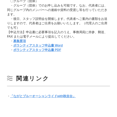
〇グループ（団体）
・グループ（団体）でのお申し込みも可能です。なお、代表者には、
同じグループ内のメンバーへの連絡や資料の受渡し等を行っていただき
ます。
・後日、スタッフ説明会を開催します。代表者へご案内の書類をお送
りしますので、代表者はご出席をお願いいたします。（代理人のご出席
でも可）
【申込方法】申込書に必要事項を記入のうえ、事務局宛に持参、郵送、
FAX または電子メールにより提出してください。
・
募集要項
・
ボランティアスタッフ申込書 Word
・
ボランティアスタッフ申込書 PDF
関連リンク
・
「ながとブルーオーシャンライドwith秋吉台」