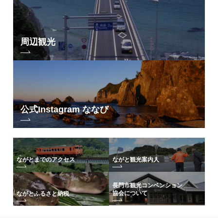
周辺観光
公式Instagram ななび
ながとまでのアクセス
ながと観光案内人
長門市観光コンベンション
協会について
ながとふるさと納税