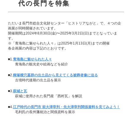
代の長門を特集
ただいま長門市総合文化財センター「ヒストリアながと」で、４つの企
画展が同時開催されています。
開催期間は2024年8月30日(金)〜2025年3月2日(日)までとなっていま
す。
※「青海島に魅せられた人々」は2025年1月13日(月)までの開催
各企画展の内容は下記のとおりです。
■1.
青海島に魅せられた人々
青海島の観光史や絵画などを紹介
■2.
糘塚横穴墓群の出土品から見えてくる被葬者像に迫る
古墳時代後期の出土品を展示
■3.
萩城と瓦
萩城に使用された長門産「西村瓦」を解説
■4.
江戸時代の長門市 前大津宰判・先大津宰判関係資料を見てみよう！
毛利氏の長州藩統治と関係資料を展示