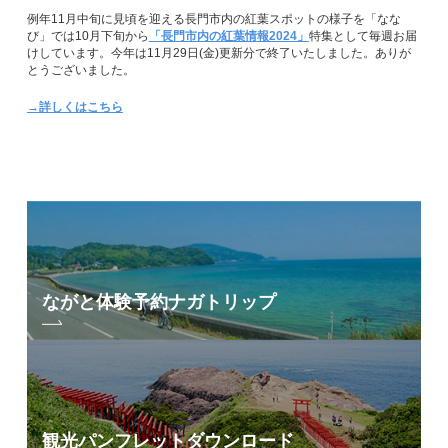
例年11月中旬に見頃を迎える長門市内の紅葉スポットの様子を「なな
び」では10月下旬から
「長門市内の紅葉情報2024」
特集として毎週お届
けしています。今年は11月29日(金)更新分で終了いたしました。ありが
とうございました。
→詳しくはこちら
ながと体験予約
ナガトリップ
観光パンフレット
ダウンロード