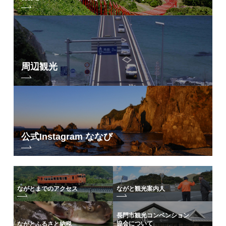
周辺観光
公式Instagram ななび
ながとまでのアクセス
ながと観光案内人
長門市観光コンベンション
協会について
ながとふるさと納税