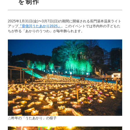
を制作
2025年1月31日(金)〜3月7日(日)の期間に開催される長門湯本温泉ライト
アップ
「音信川うたあかり2025」
。このイベントでは市内外の子どもた
ちが作る「あかりのうつわ」が毎年飾られます。
△昨年の「うたあかり」の様子