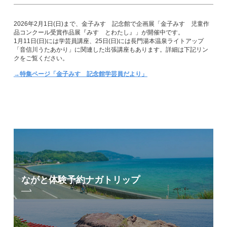
2026年2月1日(日)まで、金子みすゞ記念館で企画展「金子みすゞ児童作
品コンクール受賞作品展『みすゞとわたし』」が開催中です。
1月11日(日)には学芸員講座、25日(日)には長門湯本温泉ライトアップ
「音信川うたあかり」に関連した出張講座もあります。詳細は下記リン
クをご覧ください。
→特集ページ「金子みすゞ記念館学芸員だより」
ながと体験予約
ナガトリップ