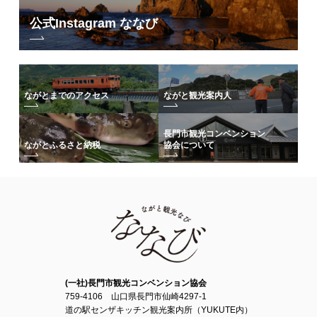
公式Instagram ななび
ながとまでのアクセス
ながと観光案内人
長門市観光コンベンション
協会について
ながとふるさと納税
(一社)長門市観光コンベンション協会
759-4106 山口県長門市仙崎4297-1
道の駅センザキッチン観光案内所（YUKUTE内）