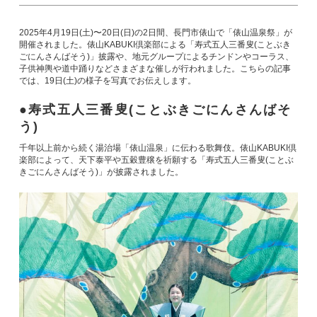
2025年4月19日(土)〜20日(日)の2日間、長門市俵山で「俵山温泉祭」が
開催されました。俵山KABUKI倶楽部による「寿式五人三番叟(ことぶき
ごにんさんばそう)」披露や、地元グループによるチンドンやコーラス、
子供神輿や道中踊りなどさまざまな催しが行われました。こちらの記事
では、19日(土)の様子を写真でお伝えします。
寿式五人三番叟(ことぶきごにんさんばそ
う)
千年以上前から続く湯治場「俵山温泉」に伝わる歌舞伎。俵山KABUKI倶
楽部によって、天下泰平や五穀豊穣を祈願する「寿式五人三番叟(ことぶ
きごにんさんばそう)」が披露されました。