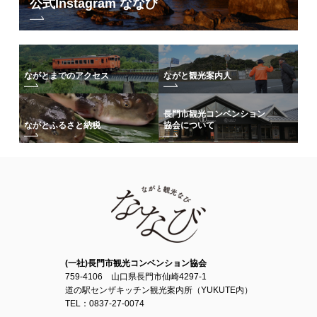
公式Instagram ななび
ながとまでのアクセス
ながと観光案内人
長門市観光コンベンション
協会について
ながとふるさと納税
(一社)長門市観光コンベンション協会
759-4106 山口県長門市仙崎4297-1
道の駅センザキッチン観光案内所（YUKUTE内）
TEL：0837-27-0074