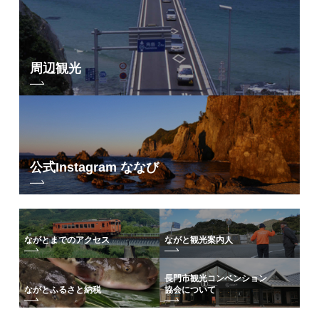
周辺観光
公式Instagram ななび
ながとまでのアクセス
ながと観光案内人
長門市観光コンベンション
協会について
ながとふるさと納税