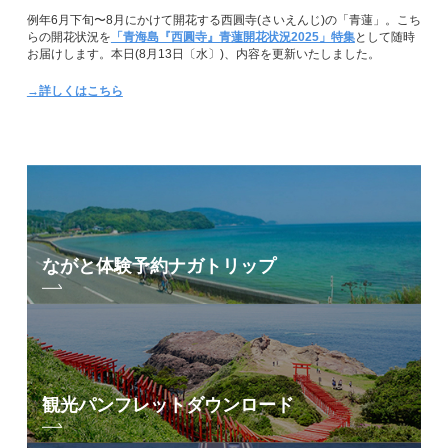
例年6月下旬〜8月にかけて開花する西圓寺(さいえんじ)の「青蓮」。こち
らの開花状況を
「青海島『西圓寺』青蓮開花状況2025」特集
として随時
お届けします。本日(8月13日〔水〕)、内容を更新いたしました。
→詳しくはこちら
ながと体験予約
ナガトリップ
観光パンフレット
ダウンロード