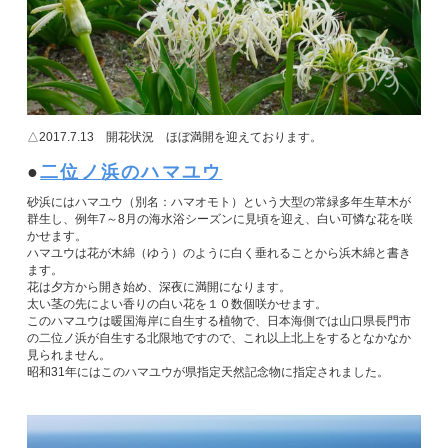
△2017.7.13 開花状況 ほぼ満開を迎えております。
二位ノ浜のハマユウ
砂浜にはハマユウ（別名：ハマオモト）という大型の常緑多年生草木が
群生し、例年7～8月の海水浴シーズンに見頃を迎え、白い可憐な花を咲
かせます。
ハマユウは花が木綿（ゆう）のように白く垂れることから浜木綿と書き
ます。
花は夕方から開き始め、深夜に満開になります。
太い茎の先によい香りの白い花を１０数個咲かせます。
このハマユウは暖国海岸に自生する植物で、日本海側では山口県長門市
の二位ノ浜が自生する北限地ですので、これ以上北上をするとなかなか
見られません。
昭和31年にはこのハマユウが県指定天然記念物に指定されました。