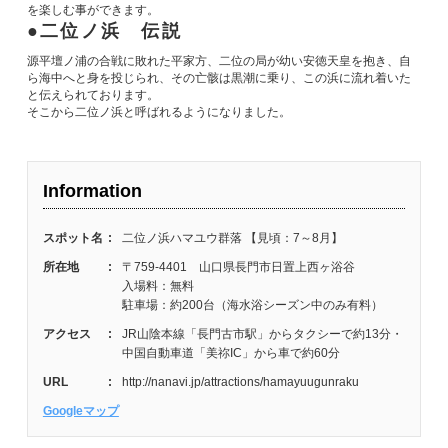
を楽しむ事ができます。
二位ノ浜 伝説
源平壇ノ浦の合戦に敗れた平家方、二位の局が幼い安徳天皇を抱き、自
ら海中へと身を投じられ、その亡骸は黒潮に乗り、この浜に流れ着いた
と伝えられております。
そこから二位ノ浜と呼ばれるようになりました。
Information
スポット名
:
二位ノ浜ハマユウ群落 【見頃：7～8月】
所在地
:
〒759-4401 山口県長門市日置上西ヶ浴谷
入場料：無料
駐車場：約200台（海水浴シーズン中のみ有料）
アクセス
:
JR山陰本線「長門古市駅」からタクシーで約13分・
中国自動車道「美祢IC」から車で約60分
URL
:
http://nanavi.jp/attractions/hamayuugunraku
Googleマップ