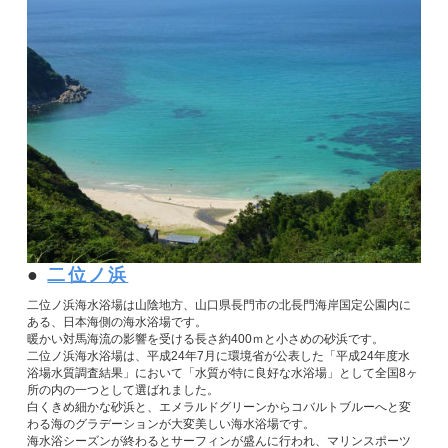
二位ノ浜
二位ノ浜海水浴場は山陰地方、山口県長門市の北長門海岸国定公園内に
ある、日本海側の海水浴場です。
暖かい対馬海流の影響を受ける長さ約400ｍと小さめの砂浜です。
二位ノ浜海水浴場は、平成24年7月に環境省が公表した「平成24年度水
浴場水質調査結果」において「水質が特
に良好な水浴場」として全国8ヶ
所の内の一つとして選ば
れました。
白くきめ細かな砂浜と、エメラルドグリーンからコバルトブルーへと変
わる海のグラデーションが大変美しい海水浴場です。
海水浴シーズンが終わるとサーフィンが盛んに行われ、マリンスポーツ