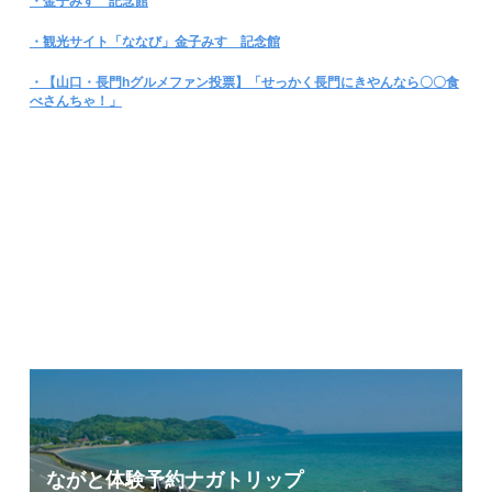
・金子みすゞ記念館
・観光サイト「ななび」金子みすゞ記念館
・【山口・長門hグルメファン投票】「せっかく長門にきやんなら〇〇食
べさんちゃ！」
ながと体験予約
ナガトリップ