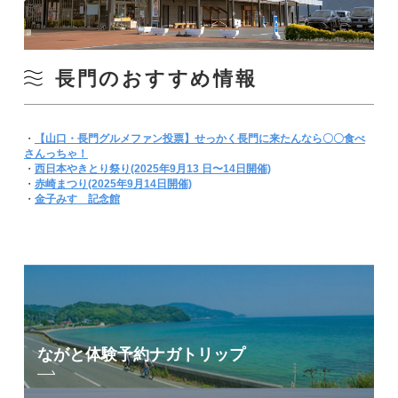
長門のおすすめ情報
・
【山口・長門グルメファン投票】せっかく長門に来たんなら〇〇食べ
さんっちゃ！
・
西日本やきとり祭り(2025年9月13 日〜14日開催)
・
赤崎まつり(2025年9月14日開催)
・
金子みすゞ記念館
ながと体験予約
ナガトリップ