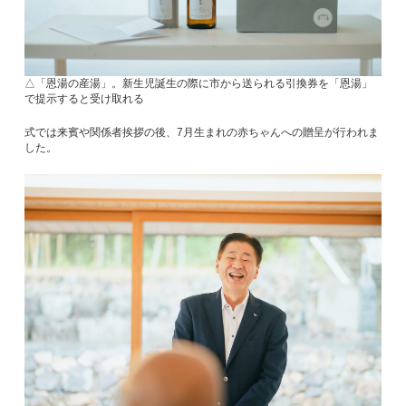
△「恩湯の産湯」。新生児誕生の際に市から送られる引換券を「恩湯」
で提示すると受け取れる
式では来賓や関係者挨拶の後、7月生まれの赤ちゃんへの贈呈が行われま
した。