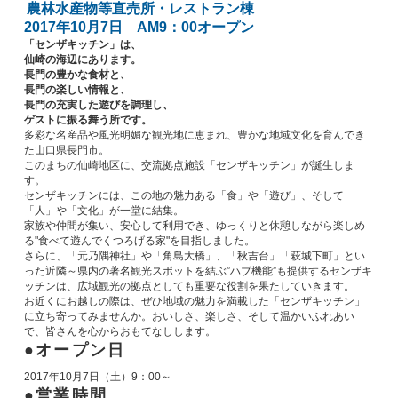
農林水産物等直売所・レストラン棟
2017年10月7日 AM9：00オープン
「センザキッチン」は、
仙崎の海辺にあります。
長門の豊かな食材と、
長門の楽しい情報と、
長門の充実した遊びを調理し、
ゲストに振る舞う所です。
多彩な名産品や風光明媚な観光地に恵まれ、豊かな地域文化を育んでき
た山口県長門市。
このまちの仙崎地区に、交流拠点施設「センザキッチン」が誕生しま
す。
センザキッチンには、この地の魅力ある「食」や「遊び」、そして
「人」や「文化」が一堂に結集。
家族や仲間が集い、安心して利用でき、ゆっくりと休憩しながら楽しめ
る"食べて遊んでくつろげる家"を目指しました。
さらに、「元乃隅神社」や「角島大橋」、「秋吉台」「萩城下町」とい
った近隣～県内の著名観光スポットを結ぶ”ハブ機能”も提供するセンザキ
ッチンは、広域観光の拠点としても重要な役割を果たしていきます。
お近くにお越しの際は、ぜひ地域の魅力を満載した「センザキッチン」
に立ち寄ってみませんか。おいしさ、楽しさ、そして温かいふれあい
で、皆さんを心からおもてなしします。
オープン日
2017年10月7日（土）9：00～
営業時間