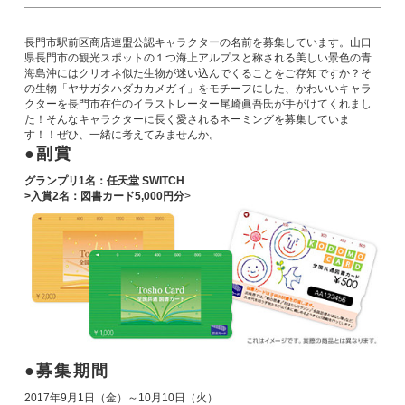
長門市駅前区商店連盟公認キャラクターの名前を募集しています。山口
県長門市の観光スポットの１つ海上アルプスと称される美しい景色の青
海島沖にはクリオネ似た生物が迷い込んでくることをご存知ですか？そ
の生物「ヤサガタハダカカメガイ」をモチーフにした、かわいいキャラ
クターを長門市在住のイラストレーター尾崎眞吾氏が手がけてくれまし
た！そんなキャラクターに長く愛されるネーミングを募集していま
す！！ぜひ、一緒に考えてみませんか。
副賞
グランプリ1名：任天堂 SWITCH
>入賞2名：図書カード5,000円分
>
募集期間
2017年9月1日（金）～10月10日（火）