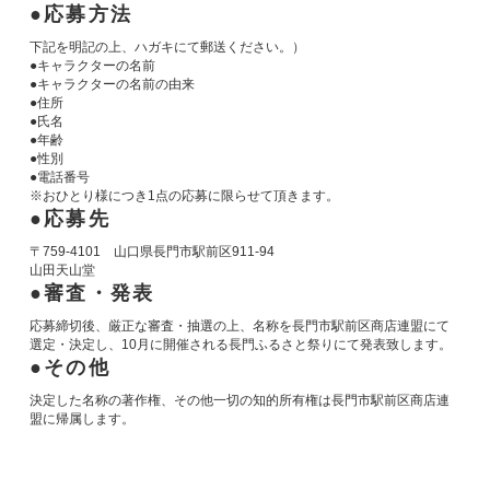
応募方法
下記を明記の上、ハガキにて郵送ください。）
●キャラクターの名前
●キャラクターの名前の由来
●住所
●氏名
●年齢
●性別
●電話番号
※おひとり様につき1点の応募に限らせて頂きます。
応募先
〒759-4101 山口県長門市駅前区911-94
山田天山堂
審査・発表
応募締切後、厳正な審査・抽選の上、名称を長門市駅前区商店連盟にて
選定・決定し、10月に開催される長門ふるさと祭りにて発表致します。
その他
決定した名称の著作権、その他一切の知的所有権は長門市駅前区商店連
盟に帰属します。