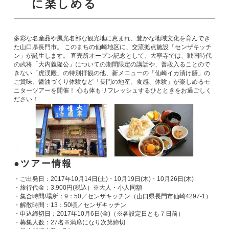
に楽しめる
多彩な名産品や風光名部な観光地に恵まれ、豊かな地域文化を育んでき
た山口県長門市。 このまちの仙崎地区に、交流拠点施設「センザキッチ
ン」が誕生します。 直売所オープン記念として、大寧寺では、戦国時代
の武将「大内義隆公」についての期間限定の講話や、普段入ることので
きない「虎渓殿」の特別拝観の他、新メニューの「仙崎イカ漬け膳」の
ご賞味、醤油づくり体験など「長門の地産、食感、体験」が楽しめるモ
ニターツアーを開催！ 心も体もリフレッシュするひとときをお過ごしく
ださい！
ツアー情報
・ご出発日：2017年10月14日(土)・10月19日(木)・10月26日(木)
・旅行代金：3,900円(税込）※大人・小人同額
・集合時間/場所：9：50／センザキッチン（山口県長門市仙崎4297-1）
・解散時間：13：50頃／センザキッチン
・申込締切日：2017年10月6日(金)（※各設定日とも７日前）
・募集人数：27名※満席になり次第締切