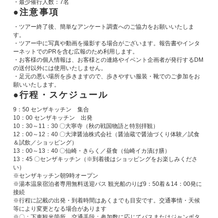
・最少催行人数：7名
注意事項
・ツアー終了後、簡単なアンケート調査へのご協力をお願いいたしま
す。
・ツアー中に写真や動画を撮影する場合がございます。報告書やインタ
ーネットでのPRを含む広報のため利用します。
・お客様の個人情報は、お客様との連絡やイベント企画者が発行するDM
の送付以外には使用いたしません。
・足元の悪い場所を歩きますので、歩きやすい服装・靴でのご参加をお
願いいたします。
行程・スケジュール
9：50 センザキッチン 集合
10：00 センザキッチン 出発
10：30～11：30 〇大寧寺（秋の戦国物語と特別拝観）
12：00～12：40 〇大津醤油株式会社（醤油蔵で醤油づくり体験／試食
＆試飲／ショッピング）
13：00～13：40 〇仙崎・きらく／昼食（仙崎イカ漬け膳）
13：45 〇センザキッチン（※到着後はショッピングをお楽しみくださ
い）
※センザキッチン朝9時オープン
※湯本温泉宿泊者専用無料送迎バス 観光船のりば9：50着＆14：00発に
接続
※行程に記載の出発・到着時間はあくまでも目安です。交通事情・天候
等により変更となる場合があります
※〇：下車観光箇所 交通手段：参加数に応じてバスまたはジャンボタ