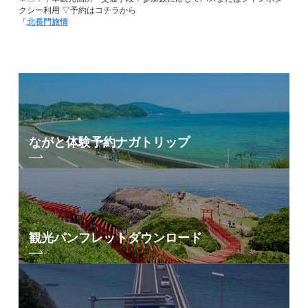
クシー利用 ▽予約はコチラから
「
北長門旅情
ながと体験予約
ナガトリップ
観光パンフレット
ダウンロード