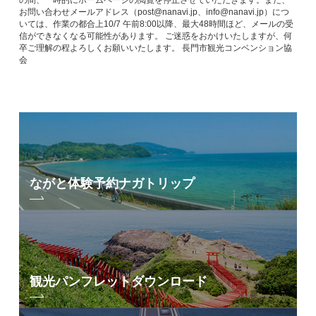
の間、一時的にホームページの閲覧を停止させていただきます。また、
お問い合わせメールアドレス（post@nanavi.jp、info@nanavi.jp）につ
いては、作業の都合上10/7 午前8:00以降、最大48時間ほど、メールの受
信ができなくなる可能性があります。 ご迷惑をおかけいたしますが、何
卒ご理解の程よろしくお願いいたします。 長門市観光コンベンション協
会
ながと体験予約
ナガトリップ
観光パンフレット
ダウンロード