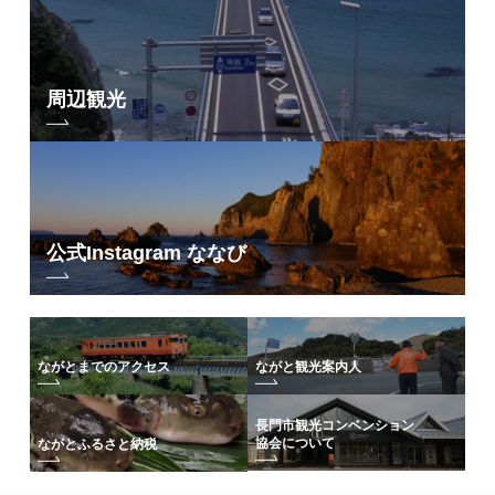
周辺観光
公式Instagram ななび
ながとまでのアクセス
ながと観光案内人
長門市観光コンベンション
協会について
ながとふるさと納税