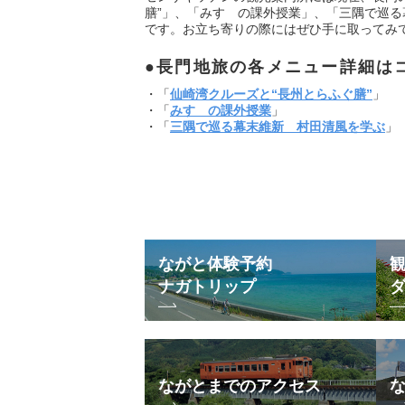
膳”」、「みすゞの課外授業」、「三隅で巡る
です。お立ち寄りの際にはぜひ手に取ってみ
長門地旅の各メニュー詳細は
・「
仙崎湾クルーズと“長州とらふぐ膳”
」
・「
みすゞの課外授業
」
・「
三隅で巡る幕末維新 村田清風を学ぶ
」
ながと体験予約
ナガトリップ
ながとまでのアクセス