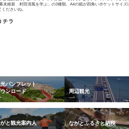
幕末維新 村田清風を学ぶ」の3種類。A4の紙が四角いポケットサイ
てくださいね。
コチラ
観光パンフレット
ダウンロード
周辺観光
ながと観光案内人
ながとふるさと納税