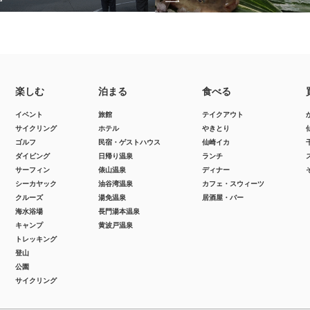
楽しむ
泊まる
食べる
イベント
旅館
テイクアウト
サイクリング
ホテル
やきとり
ゴルフ
民宿・ゲストハウス
仙崎イカ
ダイビング
日帰り温泉
ランチ
サーフィン
俵山温泉
ディナー
シーカヤック
油谷湾温泉
カフェ・スウィーツ
クルーズ
湯免温泉
居酒屋・バー
海水浴場
長門湯本温泉
キャンプ
黄波戸温泉
トレッキング
登山
公園
サイクリング