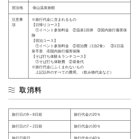
宿泊地
俵山温泉旅館
注意事
※旅行代金に含まれるもの
項
【日帰りコース】
①イベント参加料金 ②温泉1回券 ③国内旅行傷害保
険
【宿泊コース】
①イベント参加料金 ②宿泊費（1泊2食） ③1日温
泉手形 ④国内旅行傷害保険
【そば打ち体験＆ランチコース】
①そば打ち体験費 ②昼食代
※旅行代金にふくまれないもの
上記以外のすべての費用。（飲み物代金など）
取消料
旅行日の9～8日前
旅行代金の20％
旅行日の7～2日前
旅行代金の30％
旅行日前日
旅行代金の40％