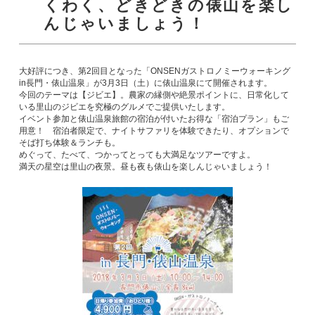
くわく、どきどきの俵山を楽し
んじゃいましょう！
大好評につき、第2回目となった「ONSENガストロノミーウォーキング
in長門・俵山温泉」が3月3日（土）に俵山温泉にて開催されます。
今回のテーマは【ジビエ】。農家の縁側や絶景ポイントに、日常化して
いる里山のジビエを究極のグルメでご提供いたします。
イベント参加と俵山温泉旅館の宿泊が付いたお得な「宿泊プラン」もご
用意！ 宿泊者限定で、ナイトサファリを体験できたり、オプションで
そば打ち体験＆ランチも。
めぐって、たべて、つかってとっても大満足なツアーですよ。
満天の星空は里山の夜景。昼も夜も俵山を楽しんじゃいましょう！