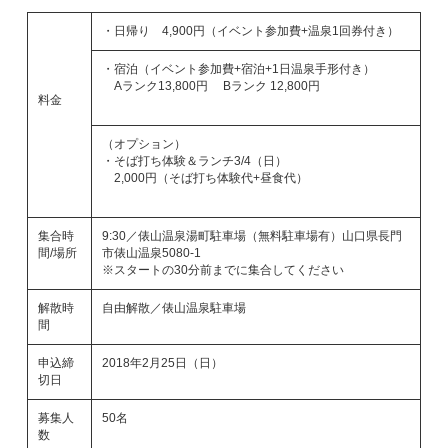
・日帰り 4,900円（イベント参加費+温泉1回券付き）
・宿泊（イベント参加費+宿泊+1日温泉手形付き）
Aランク13,800円 Bランク 12,800円
料金
（オプション）
・そば打ち体験＆ランチ3/4（日）
2,000円（そば打ち体験代+昼食代）
集合時
9:30／俵山温泉湯町駐車場（無料駐車場有）山口県長門
間/場所
市俵山温泉5080-1
※スタートの30分前までに集合してください
解散時
自由解散／俵山温泉駐車場
間
申込締
2018年2月25日（日）
切日
募集人
50名
数