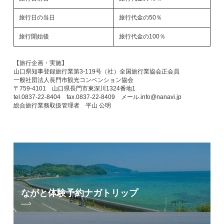
旅行日の当日
旅行代金の50％
旅行開始後
旅行代金の100％
【旅行企画・実施】
山口県知事登録旅行業第3-119号（社）全国旅行業協会正会員
一般社団法人長門市観光コンベンション協会
〒759-4101 山口県長門市東深川1324番地1
tel.0837-22-8404 fax.0837-22-8409 メール.info@nanavi.jp
総合旅行業務取扱管理者 平山 公明
ながと体験予約
ナガトリップ