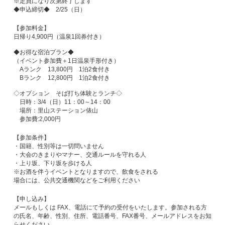
※定員になり次第終了します
◆申込締切◆ 2/25（日）
【参加料金】
日帰り4,900円（温泉1回券付き）
◆お得な宿泊プラン◆
（イベント参加費＋1日温泉手形付き）
Aランク 13,800円 1泊2食付き
Bランク 12,800円 1泊2食付き
◇オプション そば打ち体験とランチ◇
日時：3/4（日）11：00～14：00
場所：里山ステーション俵山
参加費:2,000円
【参加条件】
・国籍、性別等は一切問いません
・大会のきまりやマナー、交通ルールを守れる人
・上り坂、下り坂を歩ける人
※お酒を伴うイベントとなりますので、飲食をされる
場合には、公共交通機関などをご利用ください
【申し込み】
メールもしくは FAX、電話にて予約の受付をいたします。参加される方
の氏名、年齢、性別、住所、電話番号、FAX番号、メールアドレスをお知
らせください。