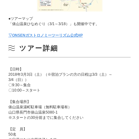
●ツアーマップ
「俵山温泉ひなめぐり（3/1～3/18）」も開催中です。
▽ONSENガストロノミーツーリズム公式HP
ツアー詳細
【日時】
2018年3月3日（土）（※宿泊プランの方の日程は3/3（土）～
3/4（日））
〇9:30～集合
〇10:00～スタート
【集合場所】
俵山温泉湯町駐車場（無料駐車場有）
山口県長門市俵山温泉5080-1
※スタートの30分前までに集合してください
【定 員】
50名