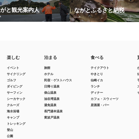
ながと観光案内人
ながとふるさと納税
楽しむ
泊まる
食べる
イベント
旅館
テイクアウト
サイクリング
ホテル
やきとり
ゴルフ
民宿・ゲストハウス
仙崎イカ
ダイビング
日帰り温泉
ランチ
サーフィン
俵山温泉
ディナー
シーカヤック
油谷湾温泉
カフェ・スウィーツ
クルーズ
湯免温泉
居酒屋・バー
海水浴場
長門湯本温泉
キャンプ
黄波戸温泉
トレッキング
登山
公園