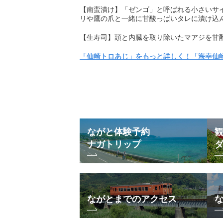
【南蛮漬け】「ゼンゴ」と呼ばれる小さいサ
リや鷹の爪と一緒に甘酸っぱいタレに漬け込
【生寿司】頭と内臓を取り除いたマアジを甘
「仙崎トロあじ」をもっと詳しく！「海幸仙崎
ながと体験予約
ナガトリップ
ながとまでのアクセス