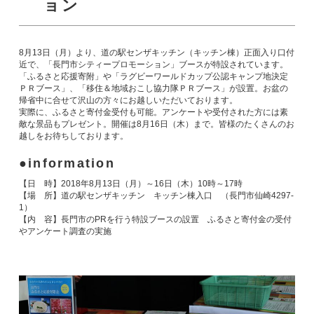
ョン
8月13日（月）より、道の駅センザキッチン（キッチン棟）正面入り口付
近で、「長門市シティープロモーション」ブースが特設されています。
「ふるさと応援寄附」や「ラグビーワールドカップ公認キャンプ地決定
ＰＲブース」、「移住＆地域おこし協力隊ＰＲブース」が設置。お盆の
帰省中に合せて沢山の方々にお越しいただいております。
実際に、ふるさと寄付金受付も可能。アンケートや受付された方には素
敵な景品もプレゼント。開催は8月16日（木）まで。皆様のたくさんのお
越しをお待ちしております。
information
【日 時】2018年8月13日（月）～16日（木）10時～17時
【場 所】道の駅センザキッチン キッチン棟入口 （長門市仙崎4297-
1）
【内 容】長門市のPRを行う特設ブースの設置 ふるさと寄付金の受付
やアンケート調査の実施