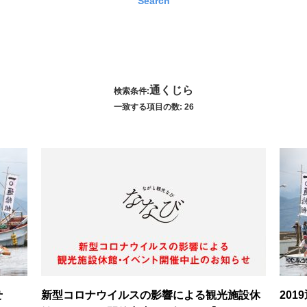
Search
通くじら
検索条件:
一致する項目の数: 26
せ
新型コロナウイルスの影響による観光施設休
201