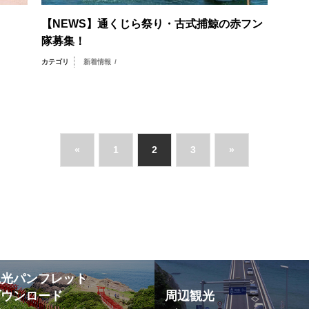
【NEWS】通くじら祭り・古式捕鯨の赤フン
隊募集！
カテゴリ
新着情報
/
«
1
2
3
»
観光パンフレット
ダウンロード
周辺観光