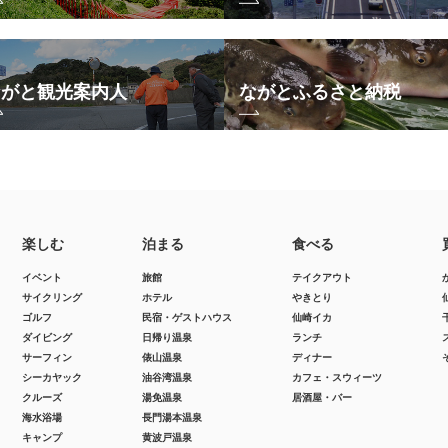
ながと観光案内人
ながとふるさと納税
楽しむ
泊まる
食べる
イベント
旅館
テイクアウト
サイクリング
ホテル
やきとり
ゴルフ
民宿・ゲストハウス
仙崎イカ
ダイビング
日帰り温泉
ランチ
サーフィン
俵山温泉
ディナー
シーカヤック
油谷湾温泉
カフェ・スウィーツ
クルーズ
湯免温泉
居酒屋・バー
海水浴場
長門湯本温泉
キャンプ
黄波戸温泉