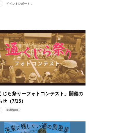
リ
イベントレポート
/
くじら祭りーフォトコンテスト」開催の
せ（7/15）
リ
新着情報
/