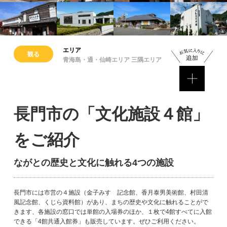
エリア
観る
青海島・通・仙崎エリア 三隅エリア
長門市の「文化施設４館」
をご紹介
ながとの歴史と文化に触れる4つの施設
長門市には市営の４施設（金子みすゞ記念館、香月泰男美術館、村田清
風記念館、くじら資料館）があり、まちの歴史や文化に触れることがで
きます、各施設の窓口では単館の入場券のほか、１枚で4館すべてに入館
できる「4館共通入館券」も販売しています。ぜひご利用ください。