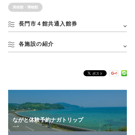
美術館・博物館
長門市４館共通入館券
各施設の紹介
市営の４施設（金子みすゞ記念館、香月泰男美術館、村田清風記念館、
くじら資料館）を、１枚で入館できる共通利用券を各施設で販売してい
ます。
1.金子みすゞ記念館
対象：金子みすゞ記念館／香月泰男美術館／村田清風記念館／くじ
ら資料館
料金：一般700円（通常1,250円）／高校生以下300円（通常550円）
販売場所：対象施設の入館受付窓口で販売
有効期限：販売日から30日間
ながと体験予約
ナガトリップ