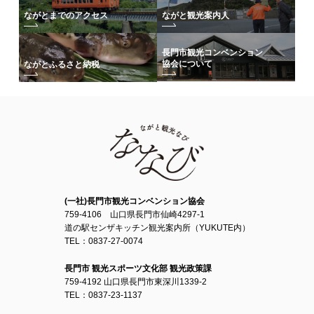
旧三隅町出身の洋画家・香月泰男の作品を収蔵・展示する美術館。館内
ながとまでのアクセス
ながと観光案内人
には生前のままのアトリエが復元され、企画展が年3回ほど開催されてい
ます。
長門市観光コンベンション
【開館時間】9:00-17:00(最終入館16:30)
協会について
ながとふるさと納税
【休館日】毎週火曜日（祝日の場合は開館し、翌平日休館）
【料金】一般500円／小中高校生200円
団体割引などの詳細は
こちら
3.村田清風記念館
(一社)長門市観光コンベンション協会
759-4106 山口県長門市仙崎4297-1
道の駅センザキッチン観光案内所（YUKUTE内）
TEL：0837-27-0074
長門市 観光スポーツ文化部 観光政策課
759-4192 山口県長門市東深川1339-2
TEL：0837-23-1137