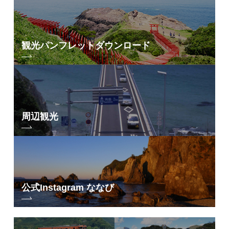
長門市仙崎出身の童謡詩人・みすゞの足跡をたどり、その業績を顕彰す
る記念館。地域の人々や全国から訪れるみすゞファンの文化活動・創作
活動を支援するための交流拠点でもあります。
観光パンフレット
ダウンロード
【開館時間】9:00-17:00(最終入館16:30)
【休館日】年中無休（臨時休館あり）
【料金】一般500円／小中高校生200円
団体割引などの詳細は
こちら
2.香月泰男美術館
周辺観光
公式Instagram ななび