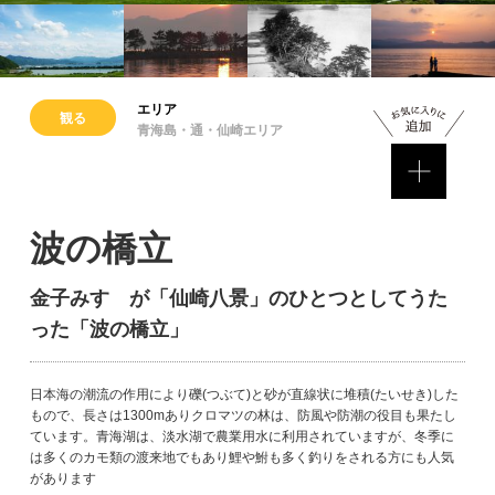
エリア
観る
青海島・通・仙崎エリア
波の橋立
金子みすゞが「仙崎八景」のひとつとしてうた
った「波の橋立」
日本海の潮流の作用により礫(つぶて)と砂が直線状に堆積(たいせき)した
もので、長さは1300mありクロマツの林は、防風や防潮の役目も果たし
ています。青海湖は、淡水湖で農業用水に利用されていますが、冬季に
は多くのカモ類の渡来地でもあり鯉や鮒も多く釣りをされる方にも人気
があります