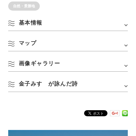
自然・景勝地
基本情報
マップ
住所
〒759-4106 山口県長門市仙崎
画像ギャラリー
Google Mapsはこちら
金子みすゞが詠んだ詩
■フォトグラファーKoichi(@Kfish1882)さんによる写真(協力：NICO
STOP)
※波の橋立近辺の海にてSUPを撮影
波の橋立 金子みすゞ
波の橋立よいところ、
右はみずうみ、もぐっちょがもぐる
左ゃ外海、白帆が通る、
なかの松原、小松原、
さらりさらりと風が吹く。
海のかもめは