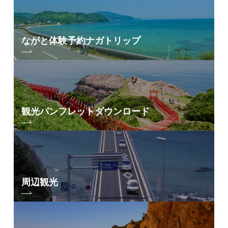
みずうみの
鴨とあそんで
日をくらし、
あおい月出りゃ
ながと体験予約
ナガトリップ
みずうみの、
ぬしは海辺で
貝ひろう。
波の橋立、よいところ、
右はみずうみ、ちょろろの波よ、
左ゃ外海、どんどの波よ、
なかの石原、小石原、
からりころりと通りゃんせ。
「金子みすゞ童謡全集」（JULA出版局）より
観光パンフレット
ダウンロード
※金子みすゞの詩は、金子みすゞの著作保存会の了承を得て掲載してい
ます。
転載される場合は、必ず「金子みすゞ著作保存会」の許可を得てくださ
い。
周辺観光