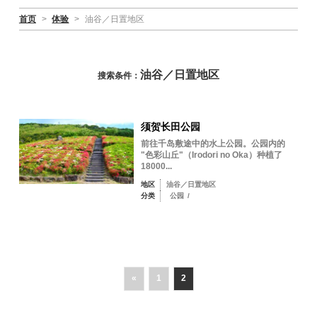
首页
>
体验
>
油谷／日置地区
油谷／日置地区
搜索条件：
须贺长田公园
前往千岛敷途中的水上公园。公园内的
"色彩山丘"（Irodori no Oka）种植了
18000...
地区
油谷／日置地区
分类
公园
/
«
1
2