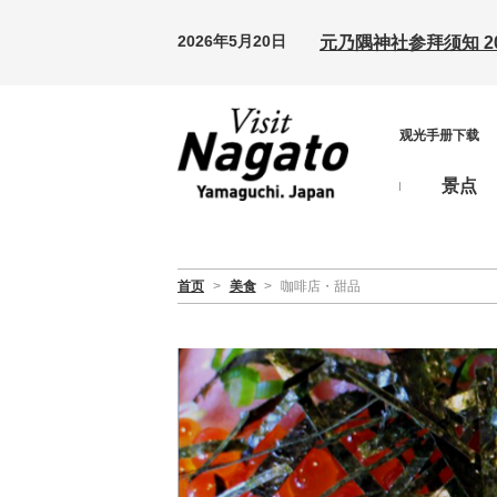
2026年5月20日
元乃隅神社参拜须知 20
观光手册下载
景点
首页
>
美食
>
咖啡店・甜品