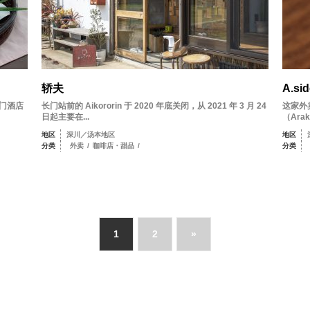
轿夫
A.sid
长门酒店
长门站前的 Aikororin 于 2020 年底关闭，从 2021 年 3 月 24
这家外
日起主要在...
（Arak
地区
深川／汤本地区
地区
分类
外卖
/
咖啡店・甜品
/
分类
1
2
»