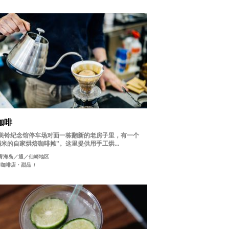
咖啡
美铃纪念馆停车场对面一栋翻新的老房子里，有一个
榻米的自家烘焙咖啡摊"。这里提供用手工烘...
青海岛／通／仙崎地区
咖啡店・甜品
/