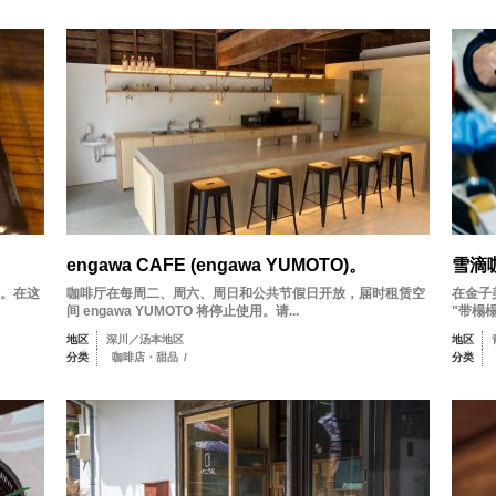
engawa CAFE (engawa YUMOTO)。
雪滴
。在这
咖啡厅在每周二、周六、周日和公共节假日开放，届时租赁空
在金子
间 engawa YUMOTO 将停止使用。请...
"带榻
地区
深川／汤本地区
地区
分类
咖啡店・甜品
/
分类