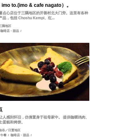
o imo to.(imo & cafe nagato）。
薯点心店位于三隅地区的开善村北大门旁。这里有各种
品，包括 Choshu Kempi、红...
三隅地区
咖啡店・甜品
/
点
让人感到怀旧，仿佛置身于祖母家中。 提供咖喱鸡肉、
士蛋糕和烤饼。
油谷／日置地区
午餐
/
咖啡店・甜品
/