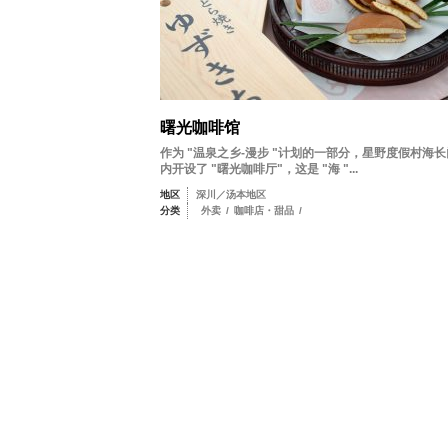
曙光咖啡馆
作为 "温泉之乡-漫步 "计划的一部分，星野度假村海
内开设了 "曙光咖啡厅"，这是 "海 "...
地区
深川／汤本地区
分类
外卖
/
咖啡店・甜品
/