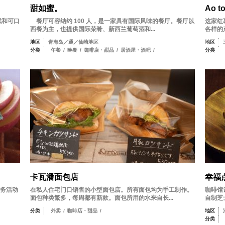
甜如蜜。
Ao t
糕和可口
餐厅可容纳约 100 人，是一家具有国际风味的餐厅。餐厅以
这家红
西餐为主，也提供国际菜肴、新西兰葡萄酒和...
各样的产
地区
青海岛／通／仙崎地区
地区
分类
午餐
/
晚餐
/
咖啡店・甜品
/
居酒屋・酒吧
/
分类
卡瓦潘面包店
幸福
务活动
在私人住宅门口销售的小型面包店。所有面包均为手工制作。
咖啡馆
面包种类繁多，每周都有新款。面包所用的水来自长...
自制芝
分类
外卖
/
咖啡店・甜品
/
地区
分类