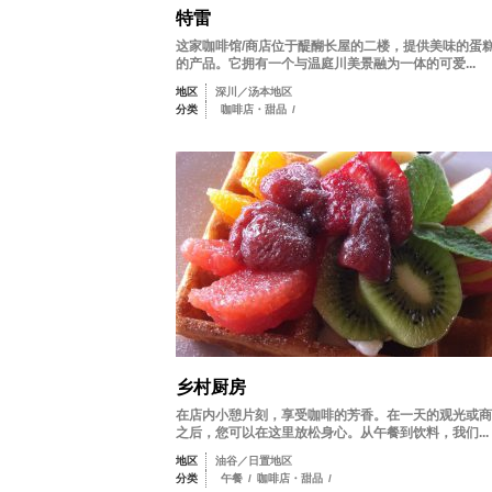
特雷
这家咖啡馆/商店位于醍醐长屋的二楼，提供美味的蛋
的产品。它拥有一个与温庭川美景融为一体的可爱...
地区
深川／汤本地区
分类
咖啡店・甜品
/
乡村厨房
在店内小憩片刻，享受咖啡的芳香。在一天的观光或商
之后，您可以在这里放松身心。从午餐到饮料，我们...
地区
油谷／日置地区
分类
午餐
/
咖啡店・甜品
/