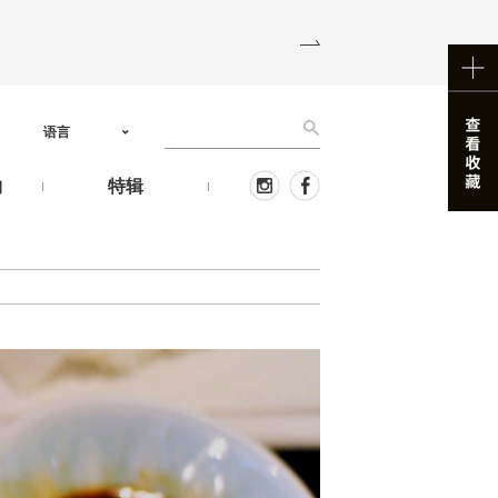
语言
物
特辑