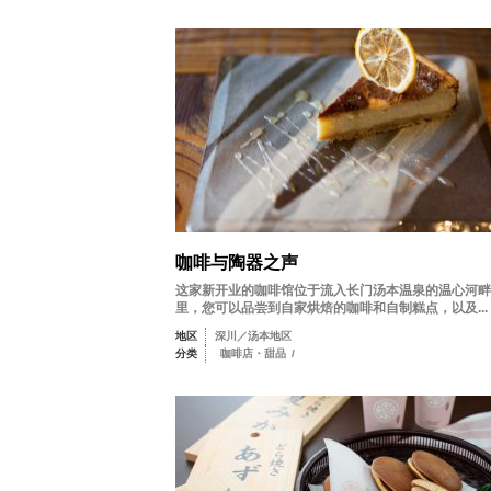
咖啡与陶器之声
这家新开业的咖啡馆位于流入长门汤本温泉的温心河畔
里，您可以品尝到自家烘焙的咖啡和自制糕点，以及...
地区
深川／汤本地区
分类
咖啡店・甜品
/