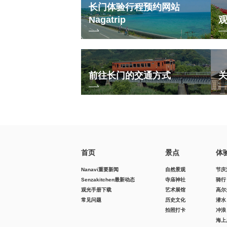
长门体验行程预约网站
Nagatrip
前往长门的交通方式
首页
景点
体
Nanavi重要新闻
自然景观
节庆
Senzakitchen最新动态
寺庙神社
骑行
观光手册下载
艺术展馆
高尔
常见问题
历史文化
潜水
拍照打卡
冲浪
海上