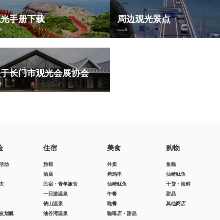
观光手册下载
周边观光景点
关于长门市观光会展协会
验
住宿
美食
购物
活动
旅馆
外卖
鱼糕
酒店
烤鸡串
仙崎鱿鱼
夫
民宿・青年旅舍
仙崎鱿鱼
干货・海鲜
一日游温泉
午餐
甜品
俵山温泉
晚餐
其他商店
皮划艇
油谷湾温泉
咖啡店・甜品