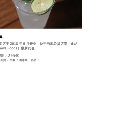
e.
卖店于 2018 年 9 月开业，位于当地杂货店荒川食品
awa Foods）翻新的仓...
深川／汤本地区
外卖
/
午餐
/
咖啡店・甜品
/