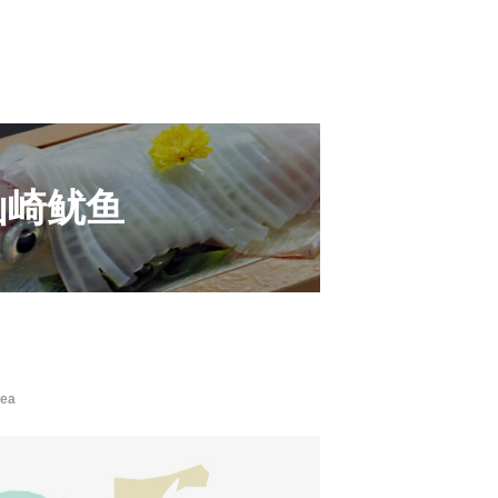
仙崎鱿鱼
rea