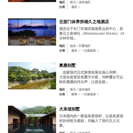
地区
深川／汤本地区
分类
酒店
/
北贺门休养所雄久之地酒店
酒店位于长门市海滨旅游景点的中心，距
离元之泉神社（Motonosumi Shrine）16
分钟车程...
地区
油谷／日置地区
分类
酒店
/
一日游温泉
/
奥雅别墅
这家现代日式旅馆坐落在温心河畔。
大堂休息室设有露天中庭，河畔露台可以
聆听潺潺的河水声，让您在旅...
地区
深川／汤本地区
分类
旅馆
/
一日游温泉
/
大东信别墅
日本国内的一家温泉度假村，以温泉度假
村的传统为基础，并融入了现代主义元
素。