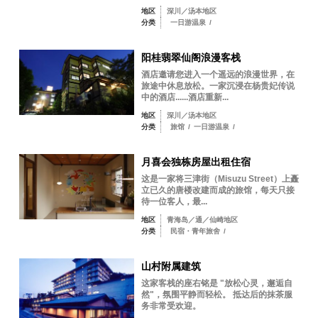
地区
深川／汤本地区
分类
一日游温泉
/
阳桂翡翠仙阁浪漫客栈
酒店邀请您进入一个遥远的浪漫世界，在
旅途中休息放松。一家沉浸在杨贵妃传说
中的酒店......酒店重新...
地区
深川／汤本地区
分类
旅馆
/
一日游温泉
/
月喜会独栋房屋出租住宿
这是一家将三津街（Misuzu Street）上矗
立已久的唐楼改建而成的旅馆，每天只接
待一位客人，最...
地区
青海岛／通／仙崎地区
分类
民宿・青年旅舍
/
山村附属建筑
这家客栈的座右铭是 "放松心灵，邂逅自
然"，氛围平静而轻松。 抵达后的抹茶服
务非常受欢迎。