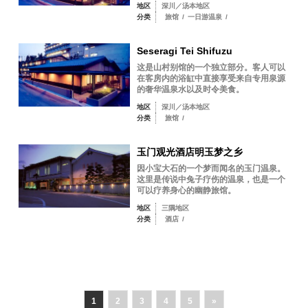
地区
深川／汤本地区
分类
旅馆
/
一日游温泉
/
Seseragi Tei Shifuzu
这是山村别馆的一个独立部分。客人可以
在客房内的浴缸中直接享受来自专用泉源
的奢华温泉水以及时令美食。
地区
深川／汤本地区
分类
旅馆
/
玉门观光酒店明玉梦之乡
因小宝大石的一个梦而闻名的玉门温泉。
这里是传说中兔子疗伤的温泉，也是一个
可以疗养身心的幽静旅馆。
地区
三隅地区
分类
酒店
/
1
2
3
4
5
»