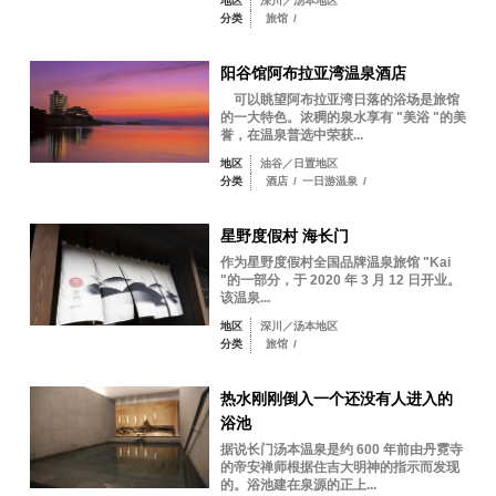
地区
深川／汤本地区
分类
旅馆
/
阳谷馆阿布拉亚湾温泉酒店
可以眺望阿布拉亚湾日落的浴场是旅馆
的一大特色。浓稠的泉水享有 "美浴 "的美
誉，在温泉普选中荣获...
地区
油谷／日置地区
分类
酒店
/
一日游温泉
/
星野度假村 海长门
作为星野度假村全国品牌温泉旅馆 "Kai
"的一部分，于 2020 年 3 月 12 日开业。
该温泉...
地区
深川／汤本地区
分类
旅馆
/
热水刚刚倒入一个还没有人进入的
浴池
据说长门汤本温泉是约 600 年前由丹霓寺
的帝安禅师根据住吉大明神的指示而发现
的。浴池建在泉源的正上...