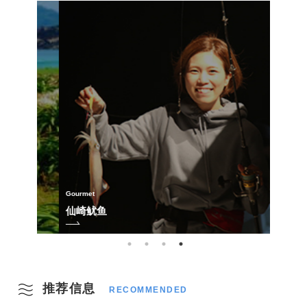
Sightseeing Spots
Gourmet
Sightsee
Sightsee
千叠敷
仙崎鱿鱼
大宁
东后
推荐信息
RECOMMENDED