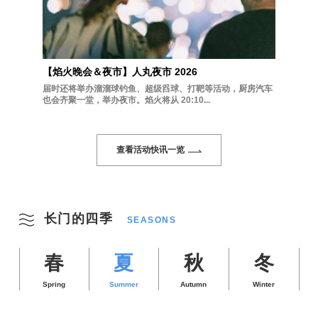
【焰火晚会＆夜市】人丸夜市 2026
届时还将举办溜溜球钓鱼、超级舀球、打靶等活动，厨房汽车
也会齐聚一堂，举办夜市。焰火将从 20:10...
查看活动快讯一览
长门的四季
SEASONS
春
夏
秋
冬
Spring
Summer
Autumn
Winter