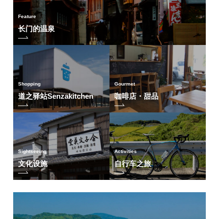
Feature
长门的温泉
Shopping
Gourmet
道之驿站Senzakitchen
咖啡店・甜品
Sightseeing
Activities
文化设施
自行车之旅