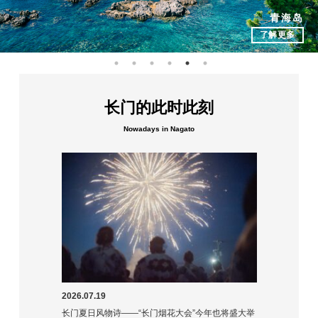
长门汤本温泉旅馆指南
元乃隅神社完全指南
长门当地美食指南
金子美铃纪念馆
元乃隅神社
青海岛
了解更多
了解更多
了解更多
了解更多
了解更多
了解更多
长门的此时此刻
Nowadays in Nagato
2026.07.19
长门夏日风物诗——“长门烟花大会”今年也将盛大举