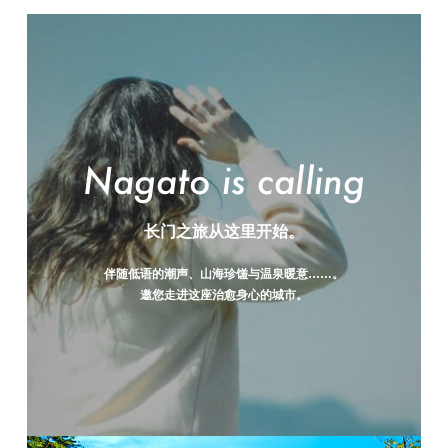
Sightseeing Spots
Sightseeing Spots
Sightsee
Onsen
西念寺
金子美铃纪念馆
赤崎
温泉
长门之旅从这里开始。
伴随低语的潮声、山海珍馐与温泉暖意……。
邀您走进这座治愈身心的城市。