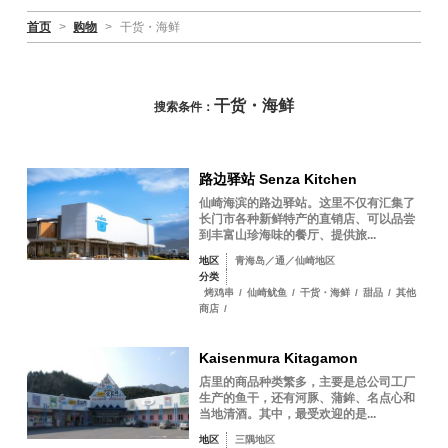
首页
>
购物
>
干货・海鲜
干货・海鲜
搜索条件：
路边驿站 Senza Kitchen
仙崎海滨的路边驿站。这里不仅有汇集了
长门市各种新鲜特产的直销店、可以品尝
到丰富山珍海味的餐厅、提供旅...
地区
青海岛／通／仙崎地区
分类
烤鸡串
/
仙崎鱿鱼
/
干货・海鲜
/
甜品
/
其他
商店
/
Kaisenmura Kitagamon
店里的商品种类繁多，主要是总公司工厂
生产的鱼干，还有河豚、蒲鉾、名点心和
当地清酒。其中，最受欢迎的是...
地区
三隅地区