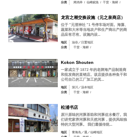
分类
烤鸡串
/
仙崎鱿鱼
/
干货・海鲜
/
龙宫之潮交换设施（元之泉商店）
位于 "元澄神社 "1 号停车场对面。海藻、
蔬菜和大米等当地农户和生产商出产的商
品应有尽有。设施内设...
地区
油谷／日置地区
分类
干货・海鲜
/
Kokon Shouten
一家成立于 1872 年的老牌海产品制造商
和批发商的直销店。该店提供各种鱼干和
公司自己的工厂加工的其...
地区
深川／汤本地区
分类
干货・海鲜
/
松浦书店
原汁原味的河豚茶助和河豚佐水餐厅。我
们讲究家养河豚和天然河豚，提供风味独
特的大型河豚。 我们遵循传统...
地区
青海岛／通／仙崎地区