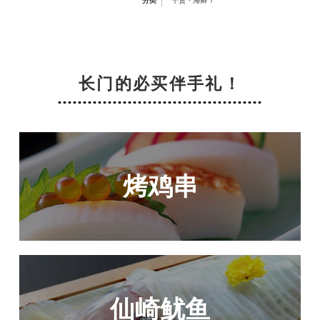
分类
干货・海鲜
/
长门的必买伴手礼！
烤鸡串
仙崎鱿鱼