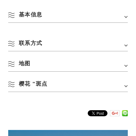
基本信息
地址
山口县长门市仙崎白方 759-4106
联系方式
电话
0837-23-1147
交通方式
从 JR 仙崎站步行 15 分钟即可到达。
地图
长门市城市建设科
电话：
0837-23-1147
停车场
5 个单位
樱花 "斑点
在 Google 地图上查看
樱花种类：约 50 棵樱花树，包括彼岸樱、染井吉野樱和芝田樱。
– 最佳游览时间：三月底至四月初。