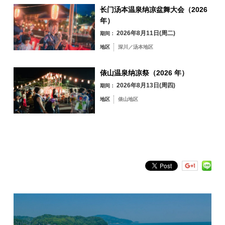
2020 年东京奥运会，第 29 名
长门汤本温泉纳凉盆舞大会（2026
2008-2013 年全日本锦标赛，冠
俵山地区
军
年）
2015-2019 年全日本锦标赛，冠
2026年8月11日(周二)
期间：
军
2009-2016 年亚锦赛，冠军
地区
深川／汤本地区
2018-2020 年亚锦赛冠军
按关键词搜索
by Freeword
俵山温泉纳凉祭（2026 年）
2026年8月13日(周四)
期间：
地区
俵山地区