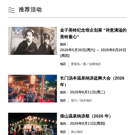
推荐活动
冬季
24
25
26
27
28
29
30
31
金子美铃纪念馆企划展 “诗意满溢的
美铃童心”
按地区搜索
by Area
« 7 月
9 月 »
期间：
2026年5月30日(周六) ～ 2026年8月20日
(周四)
地区
青海岛／通／仙崎地区
青海岛／通／仙
长门汤本温泉纳凉盆舞大会（2026
崎地区
年）
油谷／日置地区
三隅地区
2026年8月11日(周二)
期间：
深川／汤本地区
地区
深川／汤本地区
俵山地区
俵山温泉纳凉祭（2026 年）
2026年8月13日(周四)
期间：
地区
俵山地区