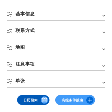
基本信息
联系方式
会场
翁东河河滨公园
8 月
地址
山口县长门市深川汤本 759-4103
地图
汤本温泉旅馆协同组合
交通方式
从 JR 山阴本线的长门汤本站步行 5 分钟。
按季节搜索
电话：
0837-25-3611
by Season
■从中国高速公路的美祢 IC 驾车 45 分钟。
网站链接：
https://ryokan.yumotoonsen.com/
一
二
三
四
五
六
日
注意事项
停车场
长门汤本温泉停车场（国道 316 号）。
在 Google 地图上查看
1
2
停车费用
收费（必须预订巴士）。
春季
单张
3
4
5
6
7
8
9
-遇雨/小雨取消
夏季
-参观时请戴口罩并进行消毒
点击或轻点查看。
-主办方和摊主确保对温度进行检查和消毒。
10
11
12
13
14
15
16
秋季
17
18
19
20
21
22
23