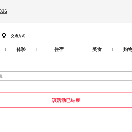
26
交通方式
体验
住宿
美食
购
]。
该活动已结束