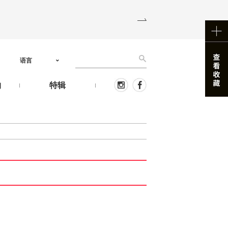
语言
物
特辑