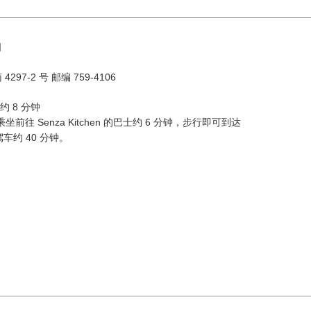
司
7-2 号 邮编 759-4106
约 8 分钟
8 月
坐前往 Senza Kitchen 的巴士约 6 分钟，步行即可到达
按地区搜索
by A
车约 40 分钟。
二
三
四
五
六
1
油谷／
4
5
6
7
8
11
12
13
14
15