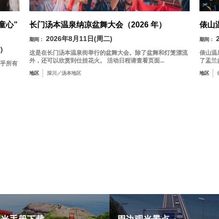
童心”
长门汤本温泉纳凉盆舞大会（2026 年）
俵山
2026年8月11日(周二)
期间：
期间：
)
这是在长门汤本温泉街举行的盆舞大会。除了盆舞和灯笼漂流
俵山温
外，还可以欣赏到仕挂花火。 活动日程请查看页面...
了盂兰
几乎所有
地区
深川／汤本地区
地区