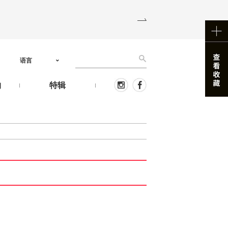
语言
物
特辑