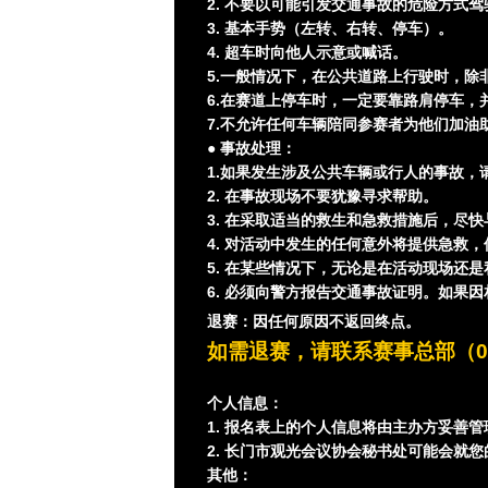
2. 不要以可能引发交通事故的危险方式驾
3. 基本手势（左转、右转、停车）。
4. 超车时向他人示意或喊话。
5.一般情况下，在公共道路上行驶时，除
6.在赛道上停车时，一定要靠路肩停车，
7.不允许任何车辆陪同参赛者为他们加油
● 事故处理：
1.如果发生涉及公共车辆或行人的事故，
2. 在事故现场不要犹豫寻求帮助。
3. 在采取适当的救生和急救措施后，尽
4. 对活动中发生的任何意外将提供急救
5. 在某些情况下，无论是在活动现场还
6. 必须向警方报告交通事故证明。如果
退赛：因任何原因不返回终点。
如需退赛，请联系赛事总部（0837
个人信息：
1. 报名表上的个人信息将由主办方妥善
2. 长门市观光会议协会秘书处可能会就
其他：