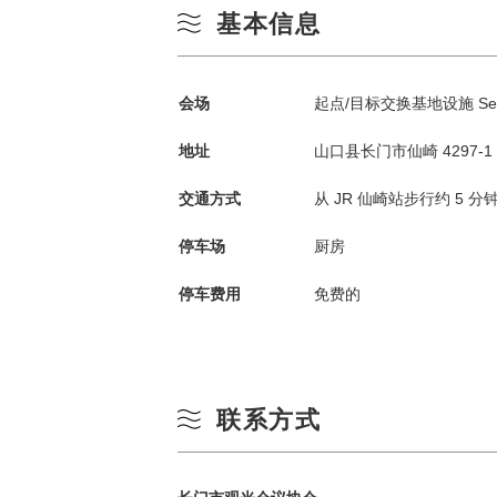
基本信息
会场
起点/目标交换基地设施 Senz
地址
山口县长门市仙崎 4297-1 邮
交通方式
从 JR 仙崎站步行约 5 分
停车场
厨房
按季节搜索
by Season
停车费用
免费的
春季
一
夏季
联系方式
3
秋季