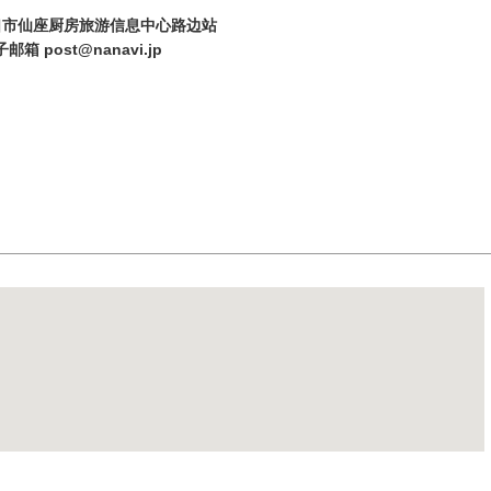
11
12
13
14
15
6 汤口市仙座厨房旅游信息中心路边站
电子邮箱 post@nanavi.jp
18
19
20
21
22
按关键词搜索
by
25
26
27
28
29
« 7 月
9 月 »