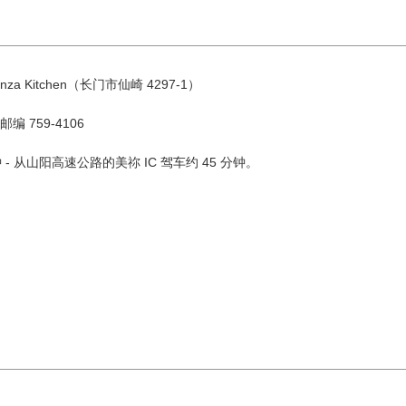
a Kitchen（长门市仙崎 4297-1）
编 759-4106
钟 - 从山阳高速公路的美祢 IC 驾车约 45 分钟。
8 月
按地区搜索
by A
二
三
四
五
六
1
油谷／
4
5
6
7
8