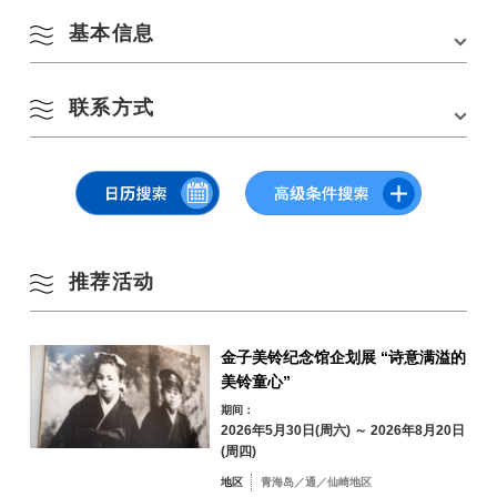
基本信息
8 月
按季节搜索
联系方式
by Season
会场
深川湾、仙崎湾、长门市等。
一
二
三
四
五
六
日
有关儿童铁人三项赛
1
2
长门青年商会（平日上午 10 时至下午 3 时）
春季
电话：0837-22-2611/ 传真：0837-22-4920
3
4
5
6
7
8
9
■有关其他活动和比赛
夏季
推荐活动
2023 年长门游艇节执行委员会秘书处
长门市经济观光部观光政策课内（平日上午 8 时 30 分至下午 5 时 15 分）
10
11
12
13
14
15
16
电话：0837-23-1251/ 传真：0837-22-6487
秋季
电话：0837-23-1251/ 传真：0837-22-6487
金子美铃纪念馆企划展 “诗意满溢的
17
18
19
20
21
22
23
山口县长门市东深川 1339-2 号（邮编 759-4192
美铃童心”
电话：
0837-23-1251
冬季
期间：
网站链接：
http://www.gotjp.com/nagato-yacht/
24
25
26
27
28
29
30
2026年5月30日(周六) ～ 2026年8月20日
(周四)
31
地区
青海岛／通／仙崎地区