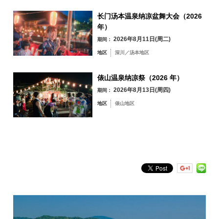
按地区搜索
by Area
« 7 月
9 月 »
长门汤本温泉纳凉盆舞大会（2026
年）
2026年8月11日(周二)
期间：
地区
深川／汤本地区
青海岛／通／仙
崎地区
俵山温泉纳凉祭（2026 年）
2026年8月13日(周四)
油谷／日置地区
三隅地区
期间：
地区
俵山地区
深川／汤本地区
俵山地区
按关键词搜索
by Freeword