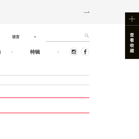
语言
物
特辑