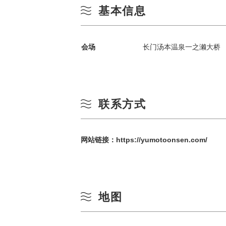
基本信息
会场
长门汤本温泉一之濑大桥
按季节搜索
by Season
联系方式
春季
一
网站链接：
https://yumotoonsen.com/
夏季
3
秋季
地图
10
冬季