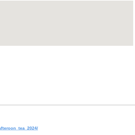
18
19
20
21
22
按关键词搜索
by
25
26
27
28
29
« 7 月
9 月 »
afteroon_tea_2024/