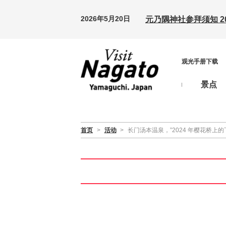
2026年5月20日
元乃隅神社参拜须知 20
观光手册下载
景点
首页
>
活动
>
长门汤本温泉，”2024 年樱花桥上的