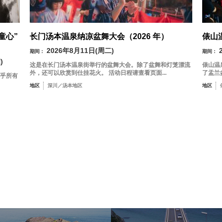
童心”
长门汤本温泉纳凉盆舞大会（2026 年）
俵山
2026年8月11日(周二)
期间：
期间：
)
这是在长门汤本温泉街举行的盆舞大会。除了盆舞和灯笼漂流
俵山温
外，还可以欣赏到仕挂花火。 活动日程请查看页面...
了盂兰
几乎所有
地区
深川／汤本地区
地区