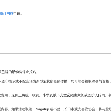
体验预订网站
申请。
。
额已满的活动将停止报名。
不遵守指示或不配合预防新型冠状病毒的传播，您可能会被取消参与资格
儿童费用，原则上将统一收费。小学及以下儿童必须由家长或监护人陪同。
内容。如果活动取消，Nagatrip 秘书处（长门市观光会议协会）将与