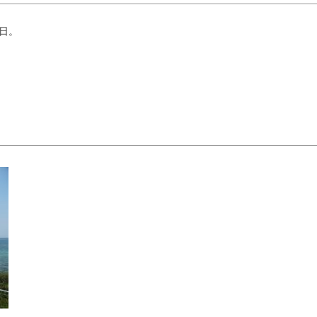
11
12
13
14
15
期日。
18
19
20
21
22
按关键词搜索
by
25
26
27
28
29
« 7 月
9 月 »