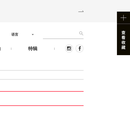
语言
物
特辑