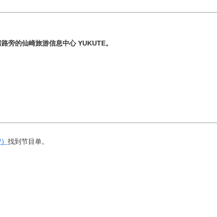
房路旁的仙崎旅游信息中心 YUKUTE。
8 月
按地区搜索
by A
8/）
找到节目单。
二
三
四
五
六
1
油谷／
4
5
6
7
8