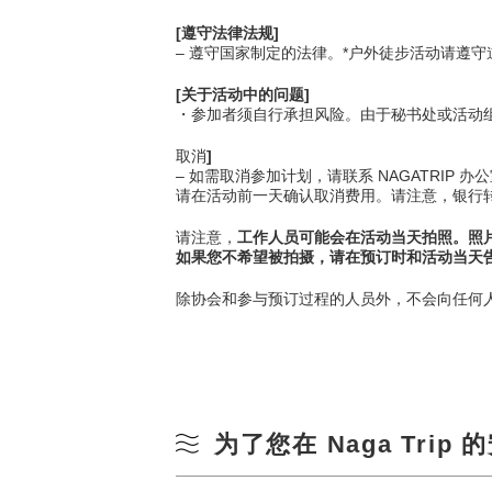
[遵守法律法规]
– 遵守国家制定的法律。*户外徒步活动请遵
[关于活动中的问题]
・参加者须自行承担风险。由于秘书处或活动组织
取消
]
– 如需取消参加计划，请联系 NAGATRI
请在活动前一天确认取消费用。请注意，银行
请注意，
工作人员可能会在活动当天拍照。照片和视
如果您不希望被拍摄，请在预订时和活动当天
除协会和参与预订过程的人员外，不会向任何
为了您在 Naga Tri