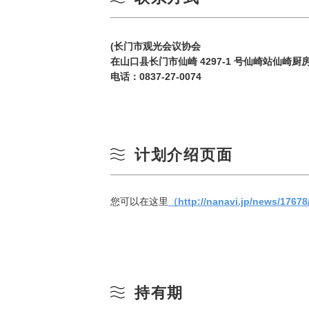
(长门市观光会议协会
在山口县长门市仙崎 4297-1 号仙崎站仙崎厨
电话：
0837-27-0074
计划介绍页面
按季节搜索
by Season
您可以在这里
（http://nanavi.jp/news/1767
春季
一
夏季
3
持有期
秋季