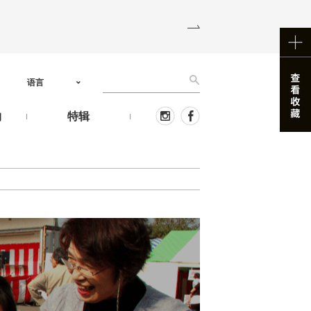
语言
物
特辑