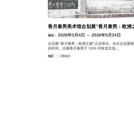
按季节搜索
by Season
香月泰男美术馆企划展“香月泰男：欧洲
2026年3月4日 ～ 2026年5月24日
期间：
春季
企划展“香月泰男：欧洲之旅”正在举办。本次企划展
一
的时间，沿着香月泰男于 1956 年秋首次造...
地区
三隅地区
夏季
3
秋季
10
冬季
17
24