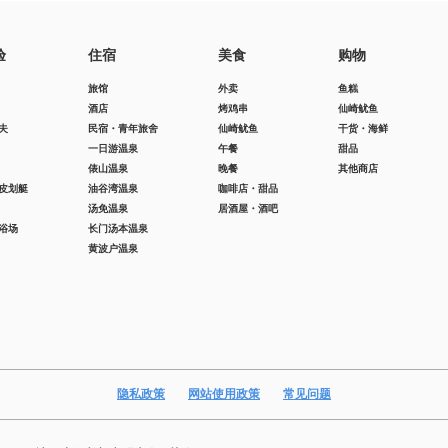
验
住宿
美食
购物
旅馆
外卖
鱼糕
酒店
烤鸡串
仙崎鱿鱼
夫
民宿・青年旅舍
仙崎鱿鱼
干货・海鲜
一日游温泉
午餐
甜品
俵山温泉
晚餐
其他商店
皮划艇
油谷湾温泉
咖啡店・甜品
汤免温泉
居酒屋・酒吧
浴场
长门汤本温泉
黄波户温泉
隐私政策
网站使用政策
常见问题