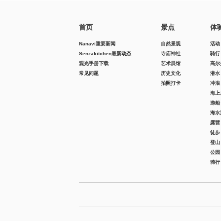
首页
景点
体
Nanavi重要新闻
自然景观
活动
Senzakitchen最新动态
寺庙神社
骑行
观光手册下载
艺术展馆
高尔
常见问题
历史文化
潜水
拍照打卡
冲浪
海上
游船
海水
露营
徒步
登山
公园
骑行