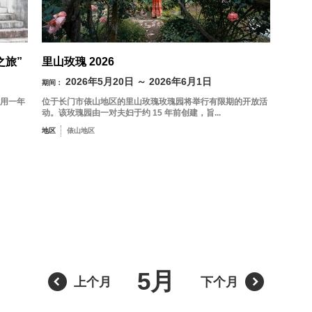
8 月
按地区搜索
by A
之旅”
里山玫瑰 2026
2026年5月20日 ～ 2026年6月1日
期间：
将用一年
位于长门市俵山地区的里山玫瑰玫瑰园将举行有限期的开放活
二
三
四
五
六
动。该玫瑰园由一对夫妇于约 15 年前创建，旨...
地区
俵山地区
1
油谷／
4
5
6
7
8
11
12
13
14
15
18
19
20
21
22
5月
上个月
下个月
按关键词搜索
by
25
26
27
28
29