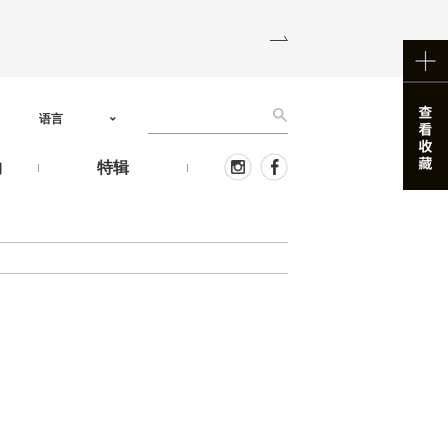
语言
物
特辑