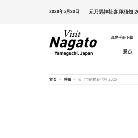
2026年5月20日
元乃隅神社参拜须知 20
观光手册下载
景点
首页
>
特辑
>
长门市的樱花信息 2025