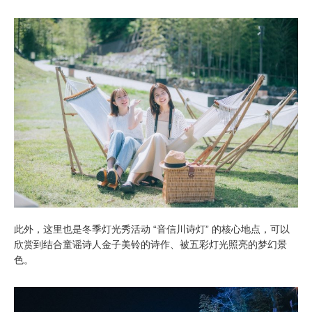
此外，这里也是冬季灯光秀活动 “音信川诗灯” 的核心地点，可以
欣赏到结合童谣诗人金子美铃的诗作、被五彩灯光照亮的梦幻景
色。