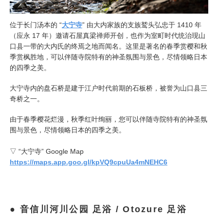
位于长门汤本的 “
大宁寺
” 由大内家族的支族鹫头弘忠于 1410 年
（应永 17 年）邀请石屋真梁禅师开创，也作为室町时代统治现山
口县一带的大内氏的终焉之地而闻名。这里是著名的春季赏樱和秋
季赏枫胜地，可以伴随寺院特有的神圣氛围与景色，尽情领略日本
的四季之美。
大宁寺内的盘石桥是建于江户时代前期的石板桥，被誉为山口县三
奇桥之一。
由于春季樱花烂漫，秋季红叶绚丽，您可以伴随寺院特有的神圣氛
围与景色，尽情领略日本的四季之美。
▽ “大宁寺” Google Map
https://maps.app.goo.gl/kpVQ9cpuUa4mNEHC6
音信川河川公园 足浴 / Otozure 足浴