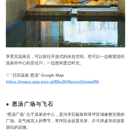
享受完温泉后，可以前往开放式的休息空间。您可以一边眺望流经
温泉街中心的音信川，一边悠闲度过时光。
▽ “日归温泉 恩汤” Google Map
https://maps.app.goo.gl/Bba5hNzuyviGqwwR6
恩汤广场与飞石
“恩汤广场” 位于温泉街中心，是河岸石板路和草坪区域修整完善的
广场。在气候宜人的季节，草坪区会设置吊床、乒乓球桌等供游客
游玩的设施。