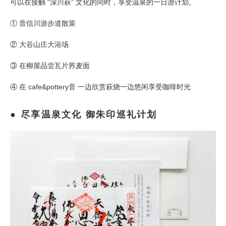
可以在接触 “深川萩” 文化的同时，享受温泉的一日游计划。
① 音信川游步道散策
② 大谷山庄大浴场
③ 在柳屋品尝瓦片荞麦面
④ 在 cafe&pottery音 一边欣赏萩烧一边悠闲享受咖啡时光
尽享温泉文化 御朱印巡礼计划