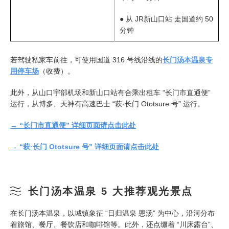
● 从 JR新山口站 走国道约 50
分钟
若驾驶私家车前往，可使用国道 316 号线沿线的
长门汤本温泉专
用停车场
（收费）。
此外，从山口宇部机场和新山口站有合乘出租车 “长门市直通便”
运行，从博多、天神有高速巴士 “萩·长门 Ototsure 号” 运行。
→ “长门市直通便” 详细页面请点击此处
→ “萩·长门 Ototsure 号” 详细页面请点击此处
长门汤本温泉 5 大推荐观光景点
在长门汤本温泉，以城镇象征 “日归温泉 恩汤” 为中心，沿河分布
着旅馆、餐厅、餐饮店和咖啡馆等。此外，还点缀着 “川床露台”、