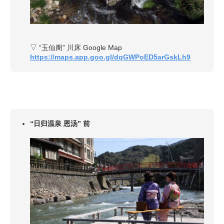
▽ “玉仙阁” 川床 Google Map
https://maps.app.goo.gl/dqGWPoED5arGskLh9
“日归温泉 恩汤” 前