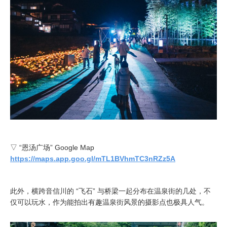
▽ “恩汤广场” Google Map
https://maps.app.goo.gl/mTL1BVhmTC3nRZz5A
此外，横跨音信川的 “飞石” 与桥梁一起分布在温泉街的几处，不
仅可以玩水，作为能拍出有趣温泉街风景的摄影点也极具人气。