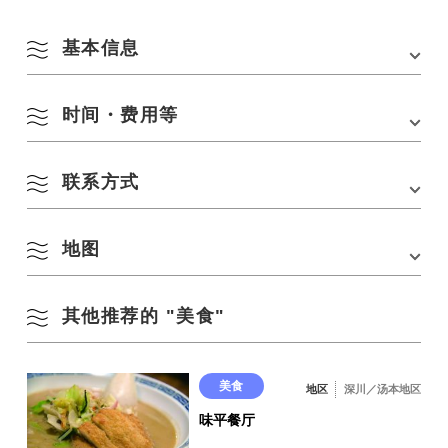
基本信息
时间・费用等
地址
长门市东深川 944-14 小林大厦 1F
电话
0837-22-7633
联系方式
营业时间
20:00-24:00.
交通方式
从 JR 山阴线长门市站步行 3 分钟
-从长门市站巴士站步行 3 分钟
休息日
星期日
-从中国高速公路美祢 IC 驾车 40 分钟
地图
餐吧 Sen SEN
座位数
10 人。
电话：
0837-22-7633
停车场
无（附近有收费停车场）。
其他推荐的 "美食"
在 Google 地图上查看
美食
地区
深川／汤本地区
味平餐厅