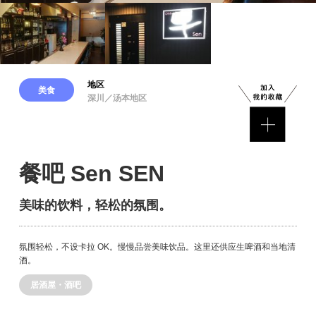
地区
美食
深川／汤本地区
餐吧 Sen SEN
美味的饮料，轻松的氛围。
氛围轻松，不设卡拉 OK。慢慢品尝美味饮品。这里还供应生啤酒和当地清
酒。
居酒屋・酒吧