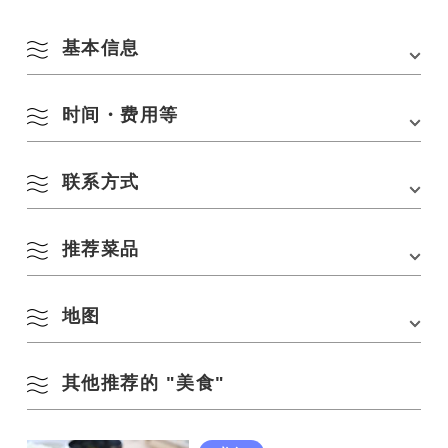
基本信息
时间・费用等
地址
1087-46 Senzaki, Nagato, Yamaguchi 759-4106
电话
0837-26-2335
联系方式
营业时间
11:00-20:00.
交通方式
从 JR 山阴线仙崎站步行 1 分钟
-6 分钟，从仙崎站巴士站步行 1 分钟
休息日
每周三
-45 分钟，从中国高速公路的美祢 IC 驾车前往。
推荐菜品
江户人
座位数
25 人/桌，6 个座位
1087-46 Senzaki, Nagato, Yamaguchi 759-4106
停车场
7 个单位
电话：
0837-26-2335
地图
天妇罗
日式咖喱碗
1 100 日元
800 日元
其他推荐的 "美食"
在 Google 地图上查看
每日午餐或晚餐特价