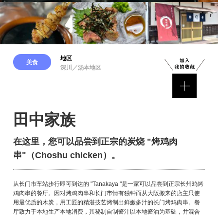
地区
美食
深川／汤本地区
田中家族
在这里，您可以品尝到正宗的炭烧 "烤鸡肉
串"（Choshu chicken）。
从长门市车站步行即可到达的 "Tanakaya "是一家可以品尝到正宗长州鸡烤
鸡肉串的餐厅。因对烤鸡肉串和长门市情有独钟而从大阪搬来的店主只使
用最优质的木炭，用工匠的精湛技艺烤制出鲜嫩多汁的长门烤鸡肉串。餐
厅致力于本地生产本地消费，其秘制自制酱汁以本地酱油为基础，并混合