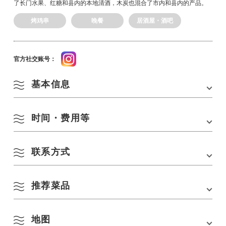
了长门水果、红糖和县内的本地清酒，木炭也混合了市内和县内的产品。
烤鸡串
晚餐
居酒屋・酒吧
官方社交账号：
基本信息
时间・费用等
地址
日本山口县长门市东福川正明市 864-1 号
电话
0837-27-0505
联系方式
营业时间
17:00-22:00.
停车场
约 5 辆车
休息日
星期三
官方社交账号
Instagram
推荐菜品
电话：
0837-27-0505
座位数
20 个席位
网站链接：
https://tanakaya-nagato.com/
预约
可接受的
地图