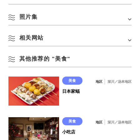
照片集
在 Google 地图上查看
用田中特制酱汁烤制的长
正宗鸡白肝（不定期供
相关网站
州黑川
应）
230 日元
430 日元。
其他推荐的 "美食"
官方网站
美食
地区
深川／汤本地区
日本家蝠
田中家族的特色中喜品种
630 日元起（后续咀嚼 370 日元）
美食
地区
深川／汤本地区
小吃店